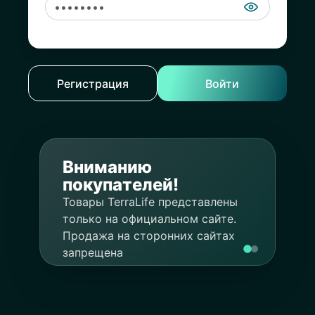
Регистрация
Войти
Покупка
Вниманию
акций
покупателей!
Подробнее
Система
Товары TerraLife представлены
"Статус"
только на официальном сайте.
Продажа на сторонних сайтах
запрещена