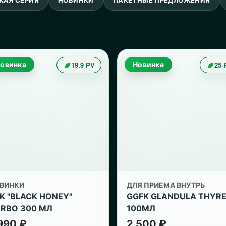
овинка
19.9 PV
Новинка
25 
ВИНКИ
ДЛЯ ПРИЕМА ВНУТРЬ
K "BLACK HONEY"
GGFK GLANDULA THYR
RBO 300 МЛ
100МЛ
990 ₽
2 500 ₽